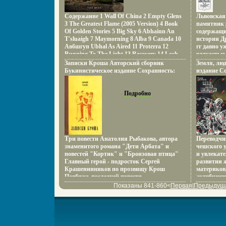
Содержание 1 Wall Of China 2 Empty Glens
Львовская
3 The Greatest Flame (2005 Version) 4 Book
памятник 
Of Golden Stories 5 Big Sky 6 Abhainn An
содержащи
T'sluaigh 7 Maymorning 8 Alba 9 Canada 10
истории Д
Aвбшгуn Ubhal As Aired 11 Proterra 12
гг давно у
Running To The Light 13 Recovery 14 Loch
редкостью
Lomond 15 The Numbers Game 16 The Old
нуждаются
Записки Кроша Авторский сборник
Земля, лю
Boys (Edit) Исполнитель Runrig.
летописи,
Букинистическое издание Сохранность:
издание С
знаний о 
Удовлетворительная Издательство:
Издательс
летописны
Современник, 1971 г Твердый переплет, 432
переплет, 
Руси XV в
стр Тираж: 50000 экз Формат: 84x108/32
Подробно
Тираж: 250
"Гербы гор
(~130х205 мм) инфо 9270q.
(~143х205 
посадов Р
именнойвн
Львовской
печатается
СПб, 1914
Три повести Анатолия Рыбакова, автора
Переводчи
знаменитого романа "Дети Арбата" и
чешского 
повестей "Кортик" и "Бронзовая птица"
и увлекат
Главный герой - подросток Сергей
развитии ж
Крашенинников по прозвищу Крош
материков
Повбчжъ последней повести -
актвбчюги
"Неизвестный солдат" - был снят фильм
эволюции 
Показаны 841-860<
Первая
|
Предыдущ
"Минута молчания" Рыбакову, как автору
ответствен
сценария, была присуждена
мире Прив
Государственная премия РСФСР Автор
катастроф
Анатолий Рыбаков Анатолий Рыбаков
человечест
родился в городе Чернигове С 1919 года
крупных к