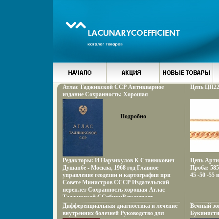
Атлас Таджикской ССР Антикварное
Цепь ЦП22
издание Сохранность: Хорошая
Издательство: Главное управление геодезии
и картографии при Совете Министров
СССР, 1968 г Твердый переплет, 200 стр
Подробно
Тираж: 20000 экз Цветные иллюстрации
инфо 3903x.
Редакторы: И Нарзикулов К Станюкович
Цепь Арти
Душанбе - Москва, 1968 год Главное
Проба: 585
управление геодезии и картографии при
45 -50 -55
Совете Министров СССР Издательский
переплет Сохранность хорошая Атлас
Таджикской ССвбчумР включает
несколько разделов, в которых освещаются
Дифференциальная диагностика и лечение
Вечный зов
природные условия и ресурсы, население,
внутренних болезней Руководство для
Букинисти