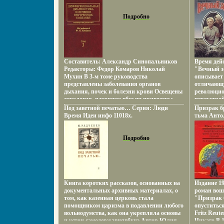
народное хозяйство, культура, наука,
врачей В 4 томах Том 3 Болезни органов
Хорошая И
здравоохранение и история бывшей
дыхания, почек, системы крови
Олипм, 200
республики.
Букинистическое издание Сохранность:
Подробно
ISBN 5-271
Хорошая Издательство: Медицина, инфо
11184s.
7856s.
Составитель: Александр Синопальников
Время дей
Редакторы: Федор Комаров Николай
"Вечный зо
Мухин В 3-м томе руководства
описывает
представлены заболевания органов
отличающ
дыхания, почек и болезни крови Освещены
революцио
этиология, патогенез,вбчыш приведены
переустро
современные диагностические методы и
Изовбцывб
Под заветной печатью… Серия: Люди
Призрак бр
принципы лечения Для врачей широкого
чекистов 
Время Идеи инфо 11018x.
тьма Анто
профиля 3-е издание, обновленное и
и команди
Издательст
дополненное.
широкую к
Супероблож
возмужани
Подробно
Формат: 60
романа - с
Савельевы
судьбы тре
Федора и 
Родился в
Казахстан
Книга коротких рассказов, основанных на
Издание 1
журналист
документальных архивных материалах, о
роман вош
работал ж
том, как казенная церковь стала
"Призрак 
Средней Аз
помощником царизма в подавлении любого
опуститьс
В литерату
вольнодумства, как она укрепляла основы
Fritz Reut
подборкой 
и устои самодержавиявбхнэ Автор Юлия
Чикаго В 