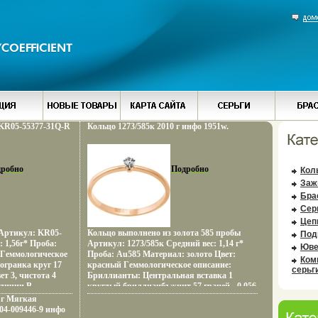
KR05-55377-31Q-R
Кольцо 1273/585к 2010 г инфо 1951w.
робно
Подробно
Кол
Заж
Бра
Сер
Цеп
Артикул: KR05-
Кольцо выполнено из золота 585 пробы
Под
 1,56г* Проба:
Артикул: 1273/585к Средний вес: 1,14 г*
Юве
 Гeммологическое
Проба: Au585 Материал: золото Цвет:
Ком
 огранка круг 17
красный Гeммологическое описание:
серьг
ет 3, чистота 4
Бриллианты: Центральная вставка 1
аличии В
круглый бриллианбъжнцт 57 граней - 0,056
изделия вес
- общая каратность хар-ки 4/3А *Все
 г Мягкая
размеры в наличии В зависимости от
04-009446-9 инфо