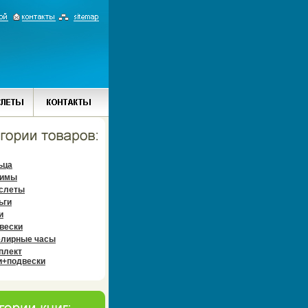
ьца
имы
слеты
ьги
и
вески
лирные часы
плект
и+подвески