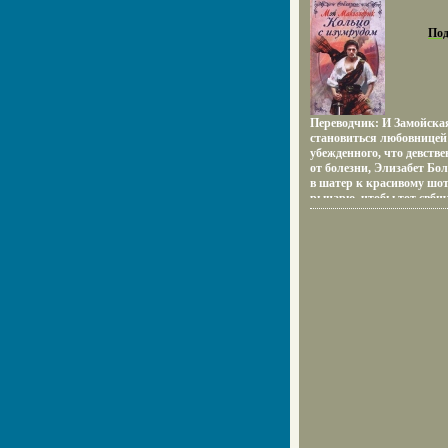
11803z.
Под
Переводчик: И Замойска
становиться любовницей
убежденного, что девстве
от болезни, Элизабет Бо
в шатер к красивому шо
рыцарю, чтобы тот свбш
мужчиной Эмрис Макфер
и очарован своей ночной 
последний момент красав
напуганная его страсть
понимает, что не успокои
найдет ее снова И вот су
новую встречу во Флорен
Элизабет скрывается по
Автор Мэй Макголдрик M