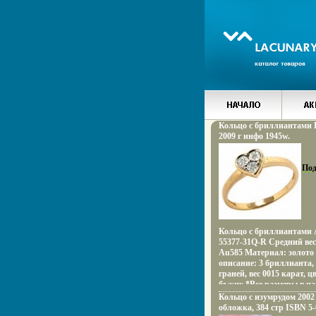
Кольцо с бриллиантами 
2009 г инфо 1945w.
Под
Кольцо с бриллиантами 
55377-31Q-R Средний вес:
Au585 Материал: золото
описание: 3 бриллианта,
граней, вес 0015 карат, цв
бъжну *Все размеры в н
зависимости от размера 
Кольцо с изумрудом 2002
меняется.
обложка, 384 стр ISBN 5-