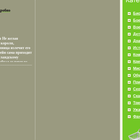
размера изделия вес меняется.
робно
Био
Бое
Во
Дет
я Не желая
Др
 короля,
нница излечит его
Ист
лейн сама приходит
Ко
тландскому
Кр
абтал ее первым
сон заинтригован
Мис
гостьей, но в
Об
ица сбегает,
ю Шотландец
Пр
тся, пока не
Се
дьба дарит им
ции, гдевнкоъ
Ска
д чужим именем
Три
ay McGoldrick.
Уж
Фан