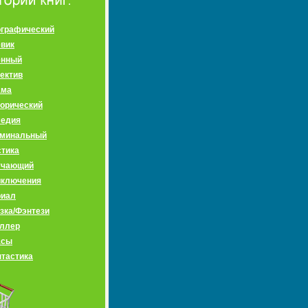
графический
вик
енный
ектив
ама
орический
медия
иминальный
тика
учающий
иключения
риал
зка/Фэнтези
ллер
асы
тастика