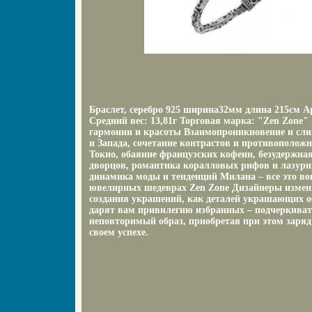
Браслет, серебро 925 ширина32мм длина 215см А
Средний вес: 13,81г Торговая марка: "Zen Zone"
гармонии и красоты Взаимопроникновение и сли
и Запада, сочетание контрастов и противополож
Токио, обаяние французских кофеин, безудержна
дворцов, романтика коралловых рифов и лазурн
динамика моды и тенденций Милана – все это в
ювелирных шедеврах Zen Zone Дизайнеры измен
создания украшений, как деталей украшающих о
дарят вам привилегию избранных – подчеркивать
неповторимый образ, приобретая при этом заряд
своем успехе.