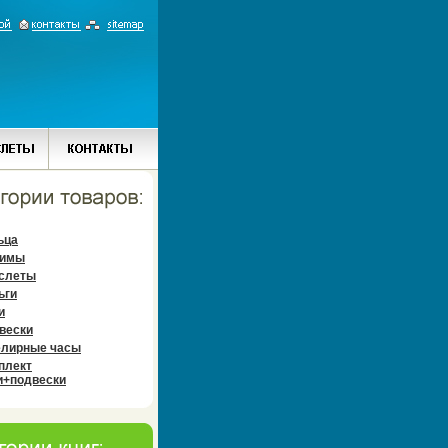
ьца
имы
слеты
ьги
и
вески
лирные часы
плект
и+подвески