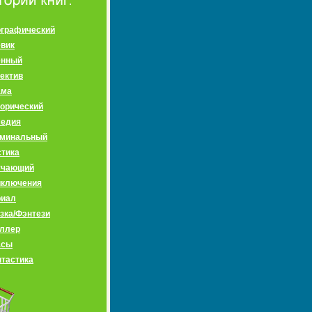
графический
вик
енный
ектив
ама
орический
медия
иминальный
тика
учающий
иключения
риал
зка/Фэнтези
ллер
асы
тастика