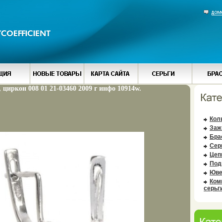
, циркон 008 01 21-03460 2009 г инфо 10914w.
Кол
Заж
Бра
Сер
Цеп
Под
Юве
Ком
серьг