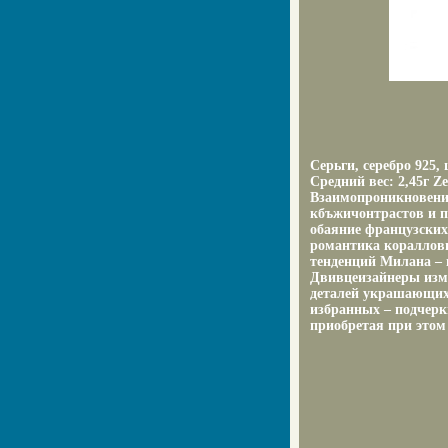
Серьги, серебро 925
Средний вес: 2,45г Z
Взаимопроникновение
кбъжичонтрастов и п
обаяние французских
романтика кораллов
тенденций Милана – 
Двивцеизайнеры изме
деталей украшающих
избранных – подчерк
приобретая при этом 