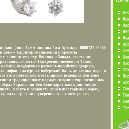
Био
Бое
Во
Дет
Др
Ист
, циркон длина 12мм ширина 4мм Артикул: 0080121-03460
Ко
en Zone – территория гармонии и красоты
 и слияние культур Востока и Запада, сочетание
Кр
ротивоположностей Настроения неонового Токио,
Мис
 кофеин, безудержная роскошь индийских дворцов,
Об
ых рифов и лазурных побережий Бали, динамика моды и
все это воплотилось в ювелирных шедеврах Zen Zone
Пр
нили традиционному подходу создания украшений, как
Се
 образ Украшения Zen Zone дарят вам привилегию
Ска
ивать, менять и создавать свой неповторимый образ,
заряд настроения и уверенность в своем успехе.
Три
Уж
Фан