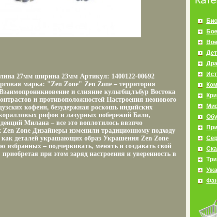
Био
Бое
Во
Дет
Др
Ист
 длина 27мм ширина 23мм Артикул: 1400122-00692
орговая марка: "Zen Zone" Zen Zone – территория
Ко
Взаимопроникновение и слияние культбщлъбур Востока
Кр
 контрастов и противоположностей Настроения неонового
Мис
цузских кофеин, безудержная роскошь индийских
коралловых рифов и лазурных побережий Бали,
Об
денций Милана – все это воплотилось ввзпчо
Пр
 Zen Zone Дизайнеры изменили традиционному подходу
 как деталей украшающих образ Украшения Zen Zone
Се
ю избранных – подчеркивать, менять и создавать свой
Ска
 приобретая при этом заряд настроения и уверенность в
Три
Уж
Фан