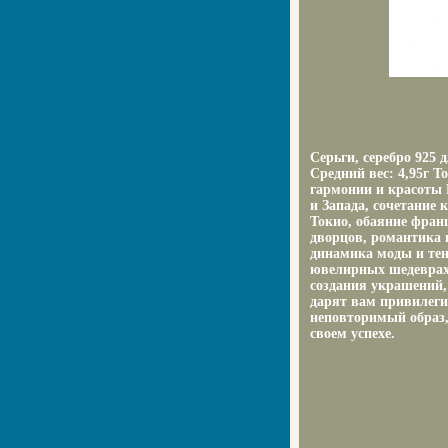
Серьги, серебро 925
Средний вес: 4,95г Т
гармонии и красоты 
и Запада, сочетание
Токио, обаяние фран
дворцов, романтика 
динамика моды и тен
ювелирных шедеврах
создания украшений,
дарят вам привилеги
неповторимый образ,
своем успехе.