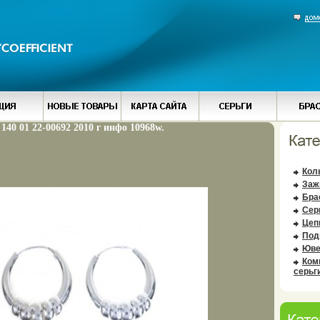
 140 01 22-00692 2010 г инфо 10968w.
Кол
Заж
Бра
Сер
Цеп
Под
Юве
Ком
серьг