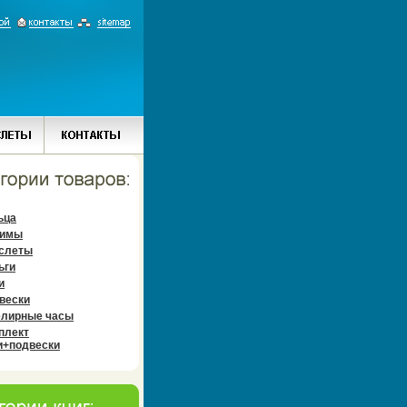
ьца
имы
слеты
ьги
и
вески
лирные часы
плект
и+подвески