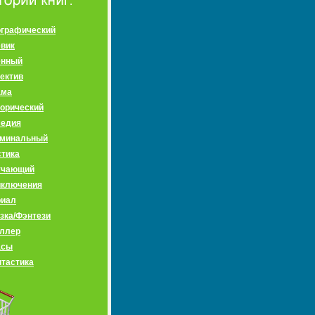
графический
вик
енный
ектив
ама
орический
медия
иминальный
тика
учающий
иключения
риал
зка/Фэнтези
ллер
асы
тастика