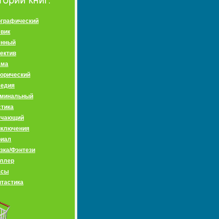
графический
вик
енный
ектив
ама
орический
медия
иминальный
тика
учающий
иключения
риал
зка/Фэнтези
ллер
асы
тастика