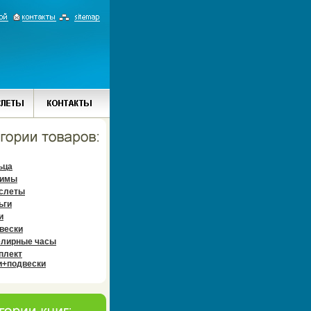
ьца
имы
слеты
ьги
и
вески
лирные часы
плект
и+подвески