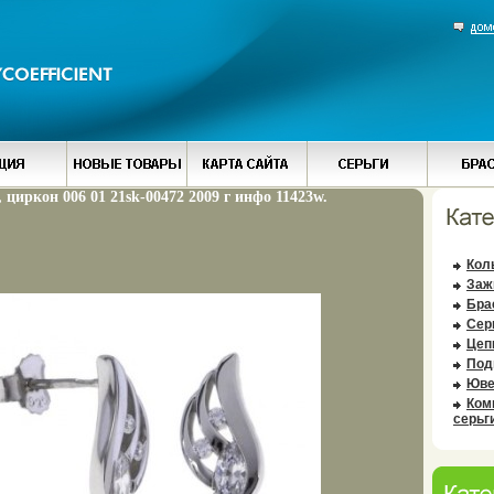
, циркон 006 01 21sk-00472 2009 г инфо 11423w.
Кол
Заж
Бра
Сер
Цеп
Под
Юве
Ком
серьг