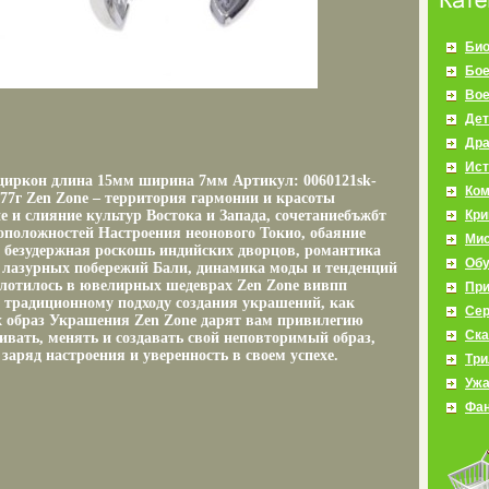
Био
Бое
Во
Дет
Др
Ист
, циркон длина 15мм ширина 7мм Артикул: 0060121sk-
Ко
,77г Zen Zone – территория гармонии и красоты
 и слияние культур Востока и Запада, сочетаниебъжбт
Кр
оположностей Настроения неонового Токио, обаяние
Мис
 безудержная роскошь индийских дворцов, романтика
Об
 лазурных побережий Бали, динамика моды и тенденций
плотилось в ювелирных шедеврах Zen Zone вивпп
Пр
традиционному подходу создания украшений, как
Се
 образ Украшения Zen Zone дарят вам привилегию
Ска
ивать, менять и создавать свой неповторимый образ,
заряд настроения и уверенность в своем успехе.
Три
Уж
Фан