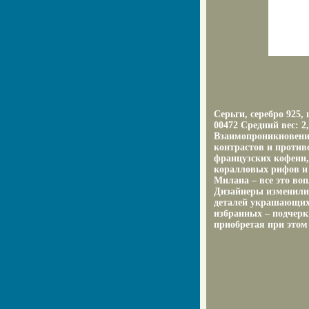
Серьги, серебро 925
00472 Средний вес: 2
Взаимопроникновение
контрастов и против
французских кофеин,
коралловых рифов и
Милана – все это во
Дизайнеры изменили 
деталей украшающих
избранных – подчерк
приобретая при этом 