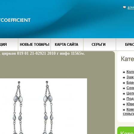
, циркон 019 01 21-02921 2010 г инфо 11565w.
Кол
Заж
Бра
Сер
Цеп
Под
Юве
Ком
серьг