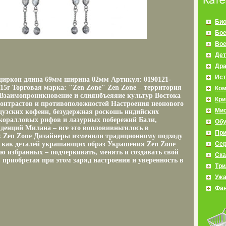
Био
Бое
Во
Дет
Др
Ист
, циркон длина 69мм ширина 02мм Артикул: 0190121-
,15г Торговая марка: "Zen Zone" Zen Zone – территория
Ко
Взаимопроникновение и слиянбъеяяие культур Востока
Кр
 контрастов и противоположностей Настроения неонового
Мис
цузских кофеин, безудержная роскошь индийских
коралловых рифов и лазурных побережий Бали,
Об
денций Милана – все это вопловивньтилось в
Пр
 Zen Zone Дизайнеры изменили традиционному подходу
 как деталей украшающих образ Украшения Zen Zone
Се
ю избранных – подчеркивать, менять и создавать свой
Ска
 приобретая при этом заряд настроения и уверенность в
Три
Уж
Фан