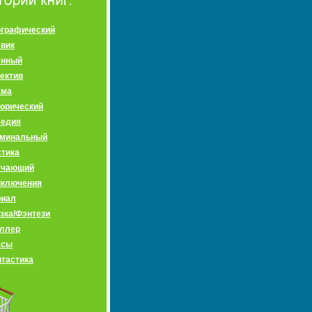
графический
вик
енный
ектив
ама
орический
медия
иминальный
тика
учающий
иключения
риал
зка/Фэнтези
ллер
асы
тастика