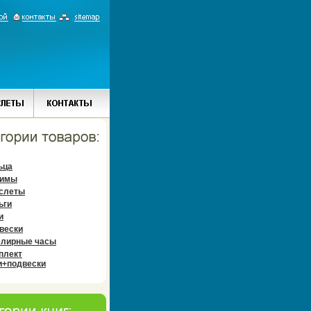
ьца
имы
слеты
ьги
и
вески
лирные часы
плект
и+подвески