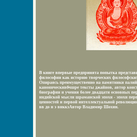
В книге впервые предпринята попытка представ
философии как историю творческих философски
Опираясь преимущественно на памятники палийс
каноническивбчшре тексты джайнов, автор конс
биографии и учения более двадцати основных пе
индийской мысли шраманской эпохи - эпохи перв
ценностей и первой интеллектуальной революции
вв до н э внккзАвтор Владимир Шохин.