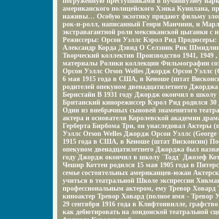
погруженную преступниками в пучинвузиеу нарко
американского полицейского Хэнка Куинлана, п
наживы… Особую экзотику придают фильму зло
рок-н-ролл, написанный Генри Манчини, и Марл
экстравагантной роли мексиканской цыганки с
Режиссеры: Орсон Уэллс Кэрол Рид Продюсеры:
Александр Корда Дэвид О Селзник Рик Шмидлин
Творческий коллектив Производство 1941, 1949 ,
материалы Ролики коллекции Фильмографии со
Орсон Уэллс Orson Welles Джордж Орсон Уэллс (G
6 мая 1915 года в США, в Кеноше (штат Висконс
родителей опекуном двенадцатилетнего Джорджа
Бернстайн В 1931 году Джордж окончил в школу 
Британский кинорежиссер Кэрол Рид родился 30 
Один из внебрачных сыновей знаменитого театр
актера и основателя Королевской академии драма
Герберта Бирбома Три, он унаследовал Актеры (п
Уэллс Orson Welles Джордж Орсон Уэллс (George 
1915 года в США, в Кеноше (штат Висконсин) По
опекуном двенадцатилетнего Джорджа был назна
году Джордж окончил в школу `Тодд` Джозеф Кот
Чешир Коттен родился 15 мая 1905 года в Питер
семье состоятельных американцев-южан Актерск
учиться в театральной Школе экспрессии Хикма
профессиональным актером, ему Тревор Ховард 
киноактер Тревор Ховард (полное имя - Тревор 
29 сентября 1916 года в Клифтонвилле, графство
как дебютировать на лондонской театральной сцен