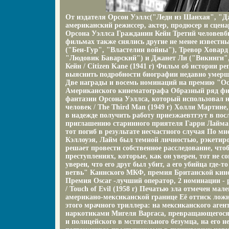
От издателя Орсон Уэллс("Леди из Шанхая", "Д
американский режиссер, актер, продюсер и сцен
Орсона Уэллса Гражданин Кейн Третий человевб
фильмах также снялись другие не менее известн
("Бен-Гур", "Властелин войны"), Тревор Ховард
"Людовик Баварский") и Джанет Ли ("Викинги"
Кейн / Citizen Kane (1941 г) Фильм об истории р
выяснить подробности биографии недавно умерше
Две награды и восемь номинаций на премию "О
Американского кинематографа Образный ряд фи
фантазии Орсона Уэллса, который использовал 
человек / The Third Man (1949 г) Холли Мартине
в надежде получить работу приезжаевтгэут в пос
приглашению старинного приятеля Гарри Лайма
тот погиб в результате несчастного случая По м
Кэллоуэя, Лайм был темной личностью, рэкетир
решает провести собственное расследование, что
преступлениях, которые, как он уверен, тот не с
уверен, что его друг был убит, а его убийца где
ветвь" Каннского МКФ, премия Британской кин
Премия Oscar -лучший оператор, 2 номинации - 
/ Touch of Evil (1958 г) Печатью зла отмечен мал
американо-мексиканской границе Её оттиск ложи
этого мрачного триллера: на мексиканского агент
наркотиками Мигеля Варгаса, превращающегося
и полицейского в мстительного безумца, на его 