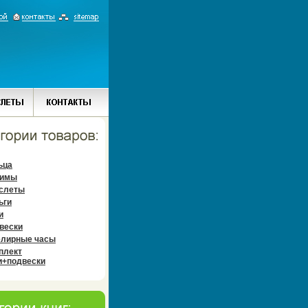
ьца
имы
слеты
ьги
и
вески
лирные часы
плект
и+подвески