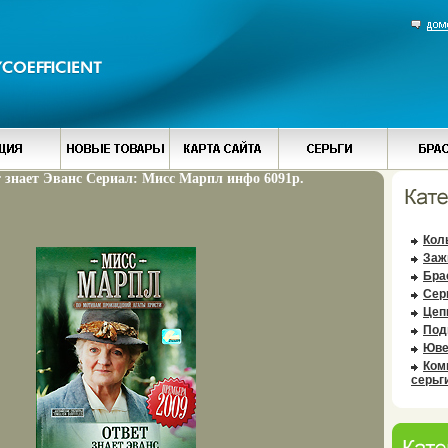
 знает Эванс Сериал: Мисс Марпл инфо 6091p.
Кол
Заж
Бра
Сер
Цеп
Под
Юве
Ком
серьг