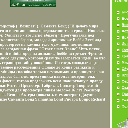
Био
Бое
Во
герстаф ("Возврат"), Саманта Бонд ("И целого мира
нзи в сенсационном продолжении телесериала Николаса
Дет
: Убийство - это легко!вбцжгq" Прогуливаясь под
Др
скалистого берега, молодой аристократ Бобби Эттфилд
Ист
спростертое на камнях тело мужчины, последними
ала загадочная фраза "Ответ знает Эванс" Чуть позже,
Ко
дний внййыгород на дознание, Бобби встречает Френки
Кр
мную девушку, которая сразу же загорается идеей, во что
ть страшную тайну покойника И теперь молодые люди
Мис
венное расследование Однако до конца разгадать и
Об
 убийцы способна только неутомимая и проницательная
Пр
залось бы, след преступника навсегда потерян, она,
ив факты, готова предложить всем шокирующую правду
Се
пас Рентон Продюсер: Габриэль Сильвер Творческий
Ска
ндуется для просмотра лицам моложе 16 лет Режиссер
Три
olas Renton Актеры (показать всех актеров) Джулия
nzie Саманта Бонд Samantha Bond Ричард Брирс Richard
Уж
Фан