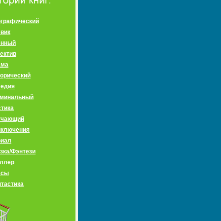
графический
вик
енный
ектив
ама
орический
медия
иминальный
тика
учающий
иключения
риал
зка/Фэнтези
ллер
асы
тастика