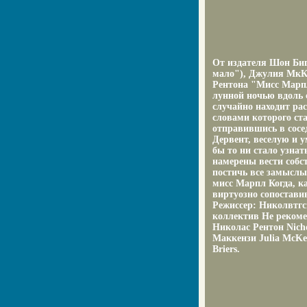
От издателя Шон Биг
мало"), Джулия МкКе
Рентона "Мисс Марпл
лунной ночью вдоль 
случайно находит ра
словами которого ст
отправившись в сосе
Дервент, веселую и у
бы то ни стало узна
намерены вести собст
постичь все замыслы
мисс Марпл Когда, ка
виртуозно сопостав
Режиссер: Николвтгс
коллектив Не рекоме
Николас Рентон Nich
Маккензи Julia McKe
Briers.