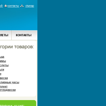
ьца
имы
слеты
ьги
и
вески
лирные часы
плект
и+подвески