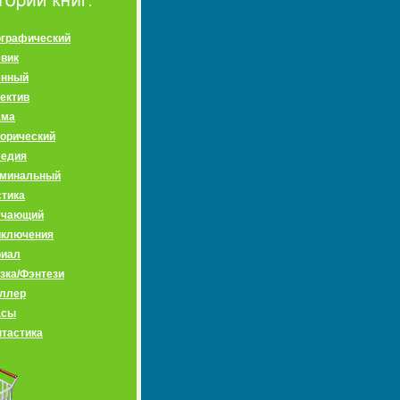
графический
вик
енный
ектив
ама
орический
медия
иминальный
тика
учающий
иключения
риал
зка/Фэнтези
ллер
асы
тастика