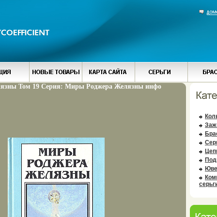
язны Том 19 Серия: Миры Роджера Желязны инфо
Кол
Заж
Бра
Сер
Цеп
Под
Юве
Ком
серьг