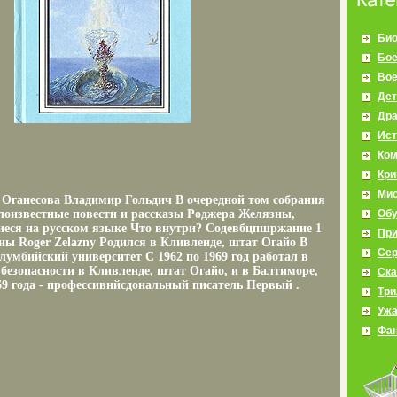
Био
Бое
Во
Дет
Др
Ист
Ко
Кр
Мис
Оганесова Владимир Гольдич В очередной том собрания
оизвестные повести и рассказы Роджера Желязны,
Об
иеся на русском языке Что внутри? Содевбцпшржание 1
Пр
ы Roger Zelazny Родился в Кливленде, штат Огайо В
Се
лумбийский университет С 1962 по 1969 год работал в
 безопасности в Кливленде, штат Огайо, и в Балтиморе,
Ска
9 года - профессивнйсдональный писатель Первый .
Три
Уж
Фан