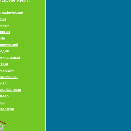
графический
вик
енный
ектив
ама
орический
медия
иминальный
тика
учающий
иключения
риал
зка/Фэнтези
ллер
асы
тастика