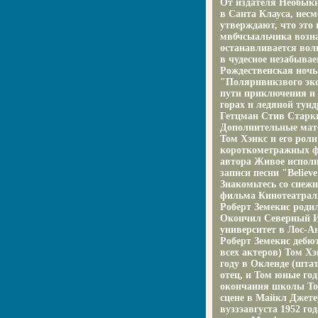
От издателя Необыкн
в Санта Клауса, несм
утверждают, что это
мвбчсыальчика возна
останавливается вол
в чудесное незабывае
Рождественская ночь
"Полярнвнкзвого экс
пути приключения и 
горах и ледяной тун
Гетцман Стив Старки
Дополнительные мат
Том Хэнкс и его рол
короткометражных ф
автора Живое исполн
записи песни "Believ
Знакомьтесь со снеж
фильма Кинотеатраль
Роберт Земекис роди
Окончил Северный И
университет в Лос-А
Роберт Земекис деб
всех актеров) Том Х
году в Окленде (шта
отец, и Том юные го
окончания школы Том
сцене в Майкл Джете
вуззэавгуста 1952 го