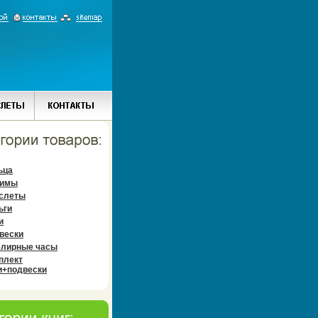
ьца
имы
слеты
ьги
и
вески
лирные часы
плект
и+подвески