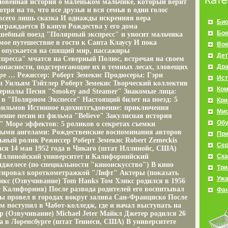
овенная история о маленьком мальчике, который верит
отря на то, что все друзья и вся семья в один голос
 всего лишь сказка И однажды искренняя вера
Био
граждается В канун Рождества у его дома
Бое
шебный поезд "Полярный экспресс" и уносит мальчика
мое путешествие в гости к Санта Клаусу И пока
Во
 опускается на спящий мир, пассажиры
Дет
пресса" мчатся на Северный Полюс, встречая на своем
опасности, подстерегающие их в темных лесах, зловещих
Др
дре … Режиссер: Роберт Земекис Продюсеры: Гэри
Ист
 Уильям Тэйтлер Роберт Земекис Творческий коллектив
Ко
ериалы Песня "Smokey and Steamer" Знакомые лица:
и в "Полярном Экспессе" Настоящий билет на поезд: 5
Кр
ильмов Истинное вдохнвтгъдовение: приключения
Мис
ение песни из фильма "Believe" Закулисная история
Об
e" Море эффектов: 5 роликов о секретах съемки
ными ангелами: Рождественские воспоминания авторов
Пр
ный ролик Режиссер Роберт Земекис Robert Zemeckis
Се
лся 14 мая 1952 года в Чикаго (штат Иллинойс, США)
ллинойский университет и Калифорнийский
Ска
нджелесе (по специальности "киноискусство") В кино
Три
ютировал короткометражкой "Лифт" Актеры (показать
Уж
энкс (Озвучивание) Tom Hanks Том Хэнкс родился в 1956
т Калифорния) После развода родителей его воспитывал
Фан
ды провел в городах вокруг залива Сан-Франциско После
 поступил в Чабот-колледж, где и начал выступать на
р (Озвучивание) Michael Jeter Майкл Джетер родился 26
да в Лоренсбурге (штат Теннеси, США) В университете