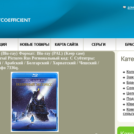
(Blu-ray) Формат: Blu-ray (PAL) (Keep case)
rsal Pictures Rus Региональный код: С Субтитры:
 / Арабский / Болгарский / Хорватский / Чешский /
нфо 7336q.
Кол
Заж
Бра
Сер
Цеп
Под
Юве
Ком
серьг