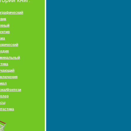
графический
вик
енный
ектив
ама
орический
медия
иминальный
тика
учающий
иключения
риал
зка/Фэнтези
ллер
асы
тастика