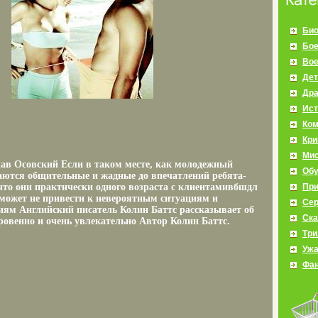
Био
Бое
Во
Дет
Др
Ист
Ко
Кр
Мис
ав Осовский Если в таком месте, как молодежный
Об
аются общительные и жадные до впечатлений ребята-
 что они практически одного возраста с клиентамивбшдл
Пр
 может не привести к невероятным ситуациям и
Се
ям Английский писатель Колин Баттс рассказывает об
Ска
ровенно и очень увлекательно Автор Колин Баттс.
Три
Уж
Фан