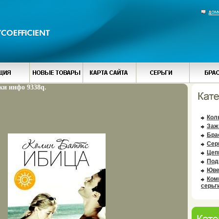
и инфо 9338q.
Кол
Заж
Бра
Сер
Цеп
Под
Юве
Ком
серьг