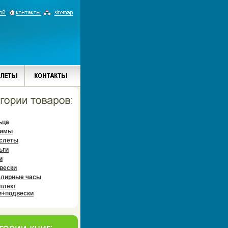
ьца
имы
слеты
ьги
и
вески
лирные часы
плект
и+подвески