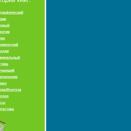
графический
вик
енный
ектив
ама
орический
медия
иминальный
тика
учающий
иключения
риал
зка/Фэнтези
ллер
асы
тастика