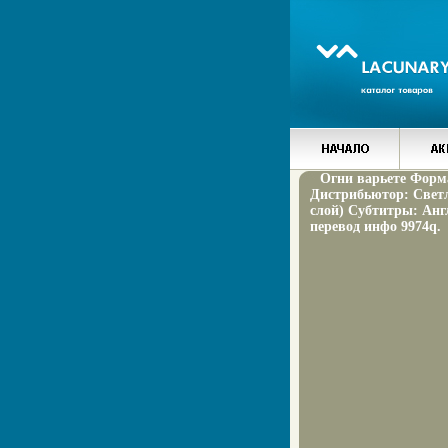
Огни варьете Форма
Дистрибьютор: Светл
слой) Субтитры: Анг
перевод инфо 9974q.