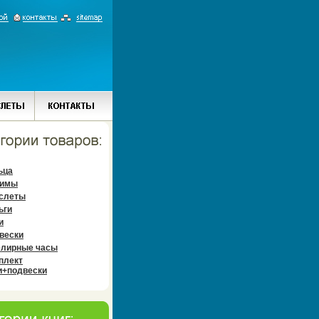
ьца
имы
слеты
ьги
и
вески
лирные часы
плект
и+подвески