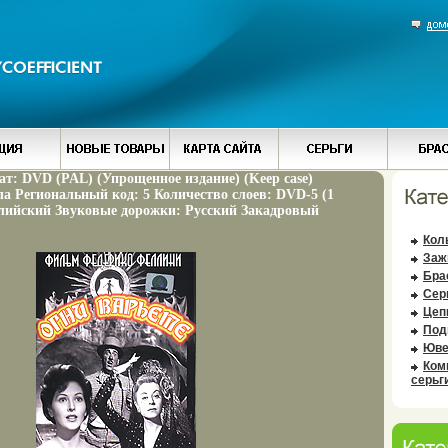
т: DVD (PAL) (Упрощенное издание) (Keep case)
а Региональный код: 5 Количество слоев: DVD-5 (1
лийский Звуковые дорожки: Русский Закадровый
Кол
Заж
Бра
Сер
Цеп
Под
Юве
Ком
серьг