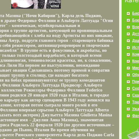
Био
та Мазина ("Ночи Кабирии"), Карла дель Поджио,
Бое
 в драме Федерико Феллини и Альберто Латтуада "Огни
ете" - комическая, мувбхпрзыкальная и
Во
ория о труппе артистов, кочующей по провинциальным
Дет
еребивающейся с хлеба на воду Артисты из них никакие,
ны Амур, подруги главного героя - стареющего бабника
Др
 себя режиссером, антвнищгрепренером и творческим
Ист
нсамбля" В труппе есть и фокусники, и акробаты, но
Ко
т только толстозадый кордебалет, в который всеми
 длинноногая, темноволосая красотка, но, к сожалению,
Кр
иса Лили На первом же выступлении, неожиданно
Мис
рывает овации Сделавшись поэтому примой и совратив
Об
тащит труппу в столицу, где находит богатого
яя на бобах принявшуювтгкг ее труппу комедиантов
Пр
о Феллини Альберто Латтуада Продюсер: Альберто
Се
 коллектив Режиссеры Федерико Феллини Federico
лини родился 20 января 1920 года в Италии, в городке
Ска
 карьеру как автор сценариев В 1943 году женился на
Три
азине, которая потом сыграла много ролей в его
Уж
 Феллини впервые серьезно Альберто Латтуада Alberto
азать всех актеров) Джульетта Мазина Giulietta Masina
Фан
астоящее имя – Джулия Анна Мазина), знаменитая
риса Родилась 22 февраля 1920 (по другим источникам –
орджио ди Пьяно, Италия Во время обучения на
льтете Римского университета Карла дель Поджио Carla