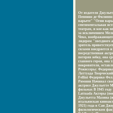
От издателя Джульет
Пеппино де Филиппо
варьете" "Огни варь
сентиментальная ист
театрам, и кое-как п
за исключением Мели
Чеко, воображающего
лидером "звездного а
зритель приветствуе
силами внедряется и
посредственная актр
потеряв юбку, она с
главного героя, она 
покровителя, оставл
Режиссеры: Федерик
Латтуада Творческий
Fellini Федерико Фел
Римини Начинал свою
актрисе Джульетте М
фильмах В 1945 году
Lattuada Актеры (пок
Джульетта Мазина (н
итальянская киноакт
1921) года в Сан Дж
филологическом факу