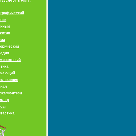
графический
вик
енный
ектив
ама
орический
медия
иминальный
тика
учающий
иключения
риал
зка/Фэнтези
ллер
асы
тастика