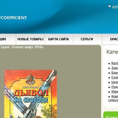
Серия: Олимп инфо 1916s.
Кол
Заж
Бра
Сер
Цеп
Под
Юве
Ком
серьг