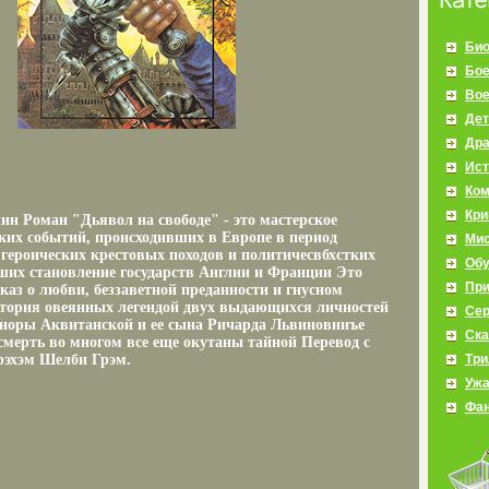
Био
Бое
Во
Дет
Др
Ист
Ко
Кр
ин Роман "Дьявол на свободе" - это мастерское
ких событий, происходивших в Европе в период
Мис
 героических крестовых походов и политичесвбхстких
Об
ших становление государств Англии и Франции Это
Пр
аз о любви, беззаветной преданности и гнусном
история овеянных легендой двух выдающихся личностей
Се
еноры Аквитанской и ее сына Ричарда Львиновниъе
Ска
 смерть во многом все еще окутаны тайной Перевод с
рэхэм Шелби Грэм.
Три
Уж
Фан