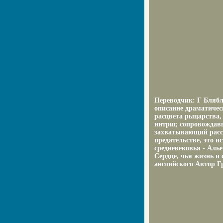
Переводчик: Г Блябл
описание драматичес
расцвета рыцарства,
интриг, сопровождав
захватывающий расск
предательстве, это 
средневековья - Аль
Сердце, чья жизнь и
английского Автор Г