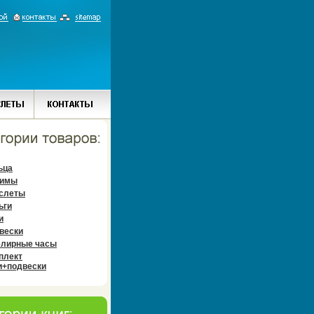
ьца
имы
слеты
ьги
и
вески
лирные часы
плект
и+подвески