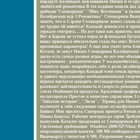
порадует маленьких поклонников Нюши и ее круг
любителей романтики В это издание вошли два д
qвбчыю"Смешарики" "Мисс Вселенная" и увлек
Калейдоскоп игр 3 Романтика" Смешарики Выпу
знаете, что в Стране Смешариков живет самая н
же трудно ей живется! Каждый денвнклть и прих
зеркало смотрись… Но все-таки как приятно, ко
Вот и Бараш не устоял перед ее флюидами Целую
наша принцесса обязательно стала бы мисс Вселе
противные параметры! А еще она умеет печь бл
Кстати, ее зовут Нюша Смешарики Калейдоскоп 
диске есть самые разные игры, но все они объе
настроением - романтическим У малышейвтгыз, 
появится шанс попробовать себя в роли дизайнер
костюмера, кондитера Каждый член семьи превра
и удивит окружающих необыкновенными творчес
игроки научатся находить нестандартные решени
разовьют наблюдательность и скорость реакции, 
стиля Особенности продукта: Красочная графи
мультсериала Простое и понятное управление 3 с
"Забытая история", "Лили", "Принц для Нюши"
включает в себя следующие серии мультфильмов
Бойкот Моя прелесть Скверная примета Роман в
Нюша Бонусы: Рабочие материалы серии Трейлер
выпусков Каталог продукции от Смешариков Яз
Системные требования: Windows 2000/XP/Vista; P
оперативвузианой памяти; 500 Мб свободного мес
Видеокарта с памятью 6 Мб; Разрешение экрана 1