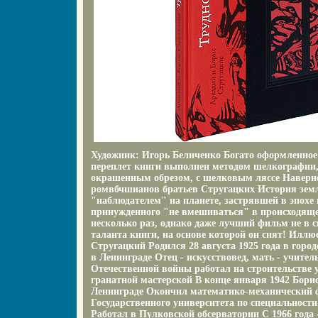
Художник: Игорь Беличенко Богато оформленное 
переплет книги выполнен методом шелкографии,
окрашенным обрезом, с шелковым ляссе Наверн
ромвбчшианов братьев Стругацких История зем
"наблюдателем" на планете, застрявшей в эпохе 
принужденного "не вмешиваться" в происходяще
несколько раз, однако даже лучший фильм не в с
таланта книги, на основе которой он снят! Ил
Стругацкий Родился 28 августа 1925 года в горо
в Ленинграде Отец - искусствовед, мать - учите
Отечественной войны работал на строительстве у
гранатной мастерской В конце января 1942 Бори
Ленинграде Окончил математико-механический 
Государственного университета по специальност
Работал в Пулковской обсерватории С 1966 года