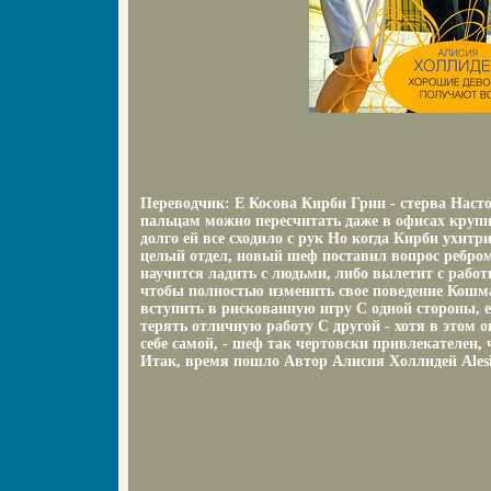
Переводчик: Е Косова Кирби Грин - стерва Наст
пальцам можно пересчитать даже в офисах кру
долго ей все сходило с рук Но когда Кирби ухит
целый отдел, новый шеф поставил вопрос ребром
научится ладить с людьми, либо вылетит с работ
чтобы полностью изменить свое поведение Кош
вступить в рискованную игру С одной стороны, е
терять отличную работу С другой - хотя в этом о
себе самой, - шеф так чертовски привлекателен, ч
Итак, время пошло Автор Алисия Холлидей Alesia