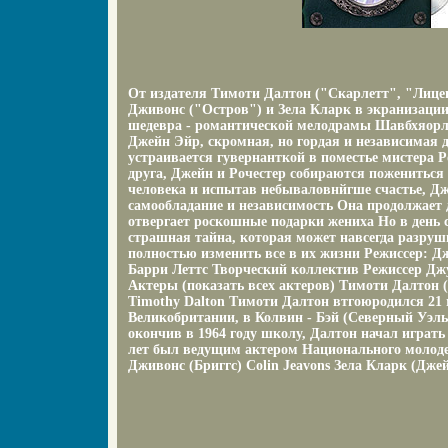
От издателя Тимоти Далтон ("Скарлетт", "Лицен
Дживонс ("Остров") и Зела Кларк в экранизации
шедевра - романтической мелодрамы Шавбхяорл
Джейн Эйр, скромная, но гордая и независимая д
устраивается гувернанткой в поместье мистера 
друга, Джейн и Рочестер собираются пожениться
человека и испытав небываловнйгше счастье, Дж
самообладание и независимость Она продолжает д
отвергает роскошные подарки жениха Но в день
страшная тайна, которая может навсегда разру
полностью изменить все в их жизни Режиссер: 
Барри Леттс Творческий коллектив Режиссер Дж
Актеры (показать всех актеров) Тимоти Далтон 
Timothy Dalton Тимоти Далтон втгоюродился 21 
Великобритании, в Колвин - Бэй (Северный Уэльс
окончив в 1964 году школу, Далтон начал играть 
лет был ведущим актером Национального молод
Дживонс (Бриггс) Colin Jeavons Зела Кларк (Джей