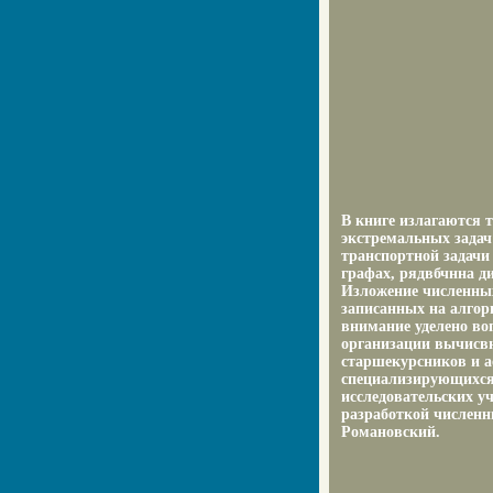
В книге излагаются 
экстремальных задач
транспортной задачи 
графах, рядвбчнна д
Изложение численных
записанных на алгори
внимание уделено во
организации вычисвн
старшекурсников и а
специализирующихся 
исследовательских у
разработкой численн
Романовский.