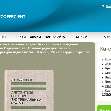
 экстремальных задач Букинистическое издание
я Издательство: Главная редакция физико-
ратуры издательства "Наука", 1977 г Твердый переплет,
Кол
Заж
Бра
Сер
Цеп
Под
Юве
Ком
серьг