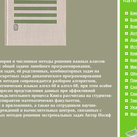
Био
Бое
Во
Дет
Др
Ист
Ко
Кр
теория и численные методы решения важных классов
: общей задачи линейного программирования,
Мис
и задач, ей родственных, комбинаторных задач на
Об
искретных задач динамического программирования
Пр
 методов сопровождается разбором алгоритмов,
тмических языках алгол-60 и алгол-68; при этом особое
Се
просам представления данных при эффективной
Ска
кдклительного процесса Книга рассчитана на студентов-
спирантов математических факультетов,
Три
в приложениях, а также на сотрудников научно-
Уж
чреждений и вычислительных центров, связанных с
Фан
ых методов решения экстремальных задач Автор Иосиф