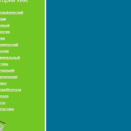
графический
вик
енный
ектив
ама
орический
медия
иминальный
тика
учающий
иключения
риал
зка/Фэнтези
ллер
асы
тастика