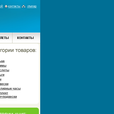
ьца
имы
слеты
ьги
и
вески
лирные часы
плект
и+подвески