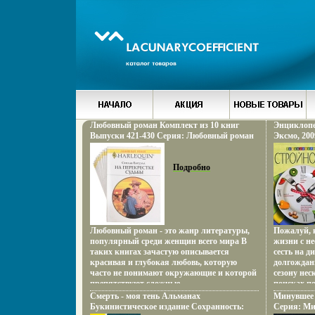
Любовный роман Комплект из 10 книг
Энциклопе
Выпуски 421-430 Серия: Любовный роман
Эксмо, 200
инфо 13857s.
ISBN 978-5
Формат: 84
Подробно
иллюстрац
Любовный роман - это жанр литературы,
Пожалуй, 
популярный среди женщин всего мира В
жизни с н
таких книгах зачастую описывается
сесть на д
красивая и глубокая любовь, которую
долгождан
часто не понимают окружающие и которой
сезону не
препятствуют сложные
поисках п
обсвбцбртоятельства Красочные издания -
похудения
Смерть - моя тень Альманах
Минувшее 
увлекательные и романтические истории о
книг Тепе
Букинистическое издание Сохранность:
Серия: Ми