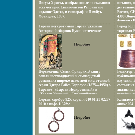
Иисуса Христа, изображенные по сказанию
питания, 
Клипера "
всех четырех Евангелистов Репринтное
деятельнос
гребни) А
издание Одесса, в типографии П вхйуъ
Россия, С
Родился в 
Францова, 1857.
4380 Обнов
Федорович
февраль) 
Крапивины
Название 
Тарзан неукротимый Тарзан ужасный
факультет
Город болг
e-mail Са
Авторский сборник Букинистическое
государст
торговля 
руководит
издание Сохранность: Хорошая
Горького 
Сохраннос
деятельно
Издательство: Пресса, 1993 г
университе
Наука, 200
числе сот
Суперобложка, 544 стр ISBN 5-253-00734-2
Подробно
ISBN 978-5
обслужива
Тираж: 100000 экз Формат: 84x108/32
Формат: 70
компании 
(~130х205 мм) инфо 13870w.
иллюстрац
Рубрики: 
крепкие -
столовые -
крепленые 
Переводчик: Семен Фридрих В книгу
Редактор:
Лимонады,
вошли шестнадцатый и семнадцатый
публикаци
безалкогол
романы из широко известной многотомной
изучения 
поставки 
серии Эдгара Райса Берроуза (1875—1950) о
состоит из
торговые 
Тарзане - «Тарзан Неукротимый» и
анализ ист
питьевые 
«Тарзан Ужасный» Девбццшйствие
татвбчика
шампански
романов разворачивается в джунглях и
болгарски
Серьги, серебро 925, коралл 010 01 21-02277
Комплект с
торговые 
пустынях Восточной Африки осенью 1914
уровень р
2010 г инфо 11376w.
оникс 004 
поставки 
года во время германской оккупации
планирово
11596w.
Водка Нап
английских колоний Тарзан — сын
управлени
расфасован
британского лорда, брошенного вместе с
исследуютс
Подробно
виноградн
женой на западном побережье Африки
художеств
белые Апе
Родители умерли (были убиты обезьянами),
в декорат
поставки 
ковнйхмгда мальчик был совсем
Для архео
виноградн
маленьким, и он вырос среди обезьян,
дисциплин