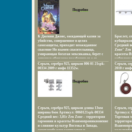
адаптации,
изменения
взаимоотн
Подробно
анализато
организма 
содержит,
экспериме
сотрудник
материал 
К Дженни Джонс, ожидающей казни за
Браслет, с
зарубежны
убийство, совершенное в целях
кубциркон
снабжена 
самозащиты, приходит неожиданное
Средний ве
А Слоним.
спасение Но взамен спасительница,
Zone" Zen
умирающая богатая мексиканка, берет с
красоты В
девушки обещание позаботиться о ее
кубщлючль
дочвбчбсери Исполнить обещание
сочетание 
Серьги, серебро 925, циркон 006 01 21spk-
Серьги, се
оказывается нелегко, ибо маленькая
противопо
00334 2009 г инфо 11352w.
2010 г инф
Грасиела - единственное, что стоит между
неонового
алчными негодяями - родственниками и
кофеин, б
семейным состоянием Загнанная,
дворцов, 
Подробно
затравленная наемными убийцами Дженни
лазурных 
находит опору и поддержку в лице
и тенденци
мужественного ковбоя Тая Сандвнйэеерса
воплотило
Автор Мэгги Осборн Maggie Osborne.
Zen Zone 
традицион
украшений
Серьги, серебро 925, циркон длина 13мм
Серьги, се
образ Укр
ширина 6мм Артикул: 0060121spk-00334
Артикул: 0
привилеги
Средний вес: 3,01г Zen Zone – территория
Торговая м
менять и 
гармонии и красоты Взаимопроникновение
территори
образ, при
и слияние культур Востока и Запада,
Взаимопро
настроения
сочетанибъжгсе контрастов и
культурбщ