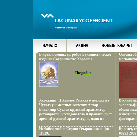
В краю поющих сугробов Букинистическое
Основы об
издание Сохранность: Хорошая
млекопита
Издательство: Малыш, 1981 г Мягкая
Сохраннос
обложка, 34 стр Тираж: 150000 экз Формат:
Издательс
60x90/8 (~220х290 мм) Цветные
Подробно
Твердый пе
иллюстрации инфо 7527y.
Формат: 60
Художник: П Хайлов Рассказ о поездке на
В книге и
Чукотку и местных жителях Автор
эколого-ф
Владимир Суслов крупный архитектор-
общие мех
реставратор, исследователь и пропагандист
животных 
древней русской архитектуры, один из
факторам 
инициаторвбчюдов охраны памятников
веществ и
истории и культуры в России .
ввбчепрож
Не бойся любви Серия: Очарование инфо
Браслет, с
деятельно
11829z.
00292 2009