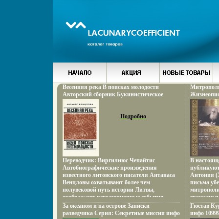
Весенняя река В поисках молодости
Митрополи
Авторский сборник Букинистическое
Жизнеопис
издание Сохранность: Хорошая
1919-1939 
Издательство: Советский писатель Москва,
Сохраннос
1977 г Твердый переплет, 528 стр Тираж:
Подробно
Издательс
100000 экз Формат: 60x90/16 (~145х217 мм)
Твердый пе
инфо 3686o.
Переводчик: Виргилиюс Чепайтис
В настоящ
Автобиографические произведения
публикуют
известного литовского писателя Антанаса
Антония (
Венцловы охватывают более чем
письма уб
полувековой путь истории Литвы,
митрополи
отображают революционные события
громадным
190вбцяа5 года и Великой Октябрьской
великовбц
За океаном и на острове Записки
Гюстав Ку
революции, восстановление советской
Церкви и р
разведчика Серия: Секретные миссии инфо
инфо 10999